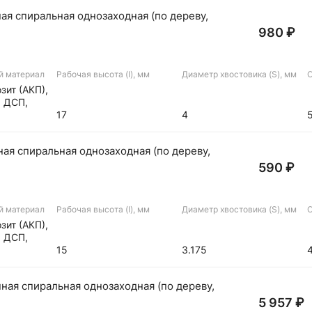
я спиральная однозаходная (по дереву,
980 ₽
й материал
Рабочая высота (I), мм
Диаметр хвостовика (S), мм
О
зит (АКП),
, ДСП,
а
17
4
ая спиральная однозаходная (по дереву,
590 ₽
й материал
Рабочая высота (I), мм
Диаметр хвостовика (S), мм
О
зит (АКП),
, ДСП,
а
15
3.175
ая спиральная однозаходная (по дереву,
5 957 ₽