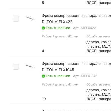
5
ЛДСП, фанер
Фреза компрессионная спиральная одн
DJTOL A1FLX422
Есть в наличии
Арт.
A1FLX422
Рабочий диаметр (D), мм
Обрабатываемы
дерево, компо
пластик, МДФ
4
ЛДСП, фанер
Фреза компрессионная спиральная одн
DJTOL A1FLX1045
Есть в наличии
Арт.
A1FLX1045
Рабочий диаметр (D), мм
Обрабатываемы
дерево, компо
пластик, МДФ
10
ЛДСП, фанер