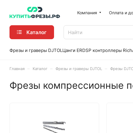
Компания
Оплата и д
Каталог
Фрезы и граверы DJTOL
Цанги ER
DSP контроллеры Rich
–
–
–
Главная
Каталог
Фрезы и граверы DJTOL
Фрезы DJT
Фрезы компрессионные по