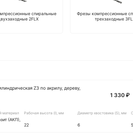
мпрессионные спиральные
Фрезы компрессионные с
двухзаходные 2FLX
трехзаходные 3FL
линдрическая Z3 по акрилу, дереву,
1 330 ₽
й материал
Рабочая высота (I), мм
Диаметр хвостовика (S), мм
О
зит (АКП),
22
6