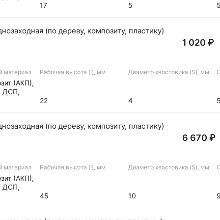
а
17
5
озаходная (по дереву, композиту, пластику)
1 020 ₽
й материал
Рабочая высота (I), мм
Диаметр хвостовика (S), мм
О
зит (АКП),
, ДСП,
а
22
4
озаходная (по дереву, композиту, пластику)
6 670 ₽
й материал
Рабочая высота (I), мм
Диаметр хвостовика (S), мм
О
зит (АКП),
, ДСП,
а
45
10