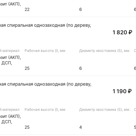
зит (АКП),
22
6
я спиральная однозаходная (по дереву,
1 820 ₽
й материал
Рабочая высота (I), мм
Диаметр хвостовика (S), мм
О
зит (АКП),
, ДСП,
а
25
6
я спиральная однозаходная (по дереву,
1 190 ₽
й материал
Рабочая высота (I), мм
Диаметр хвостовика (S), мм
О
зит (АКП),
, ДСП,
а
25
4