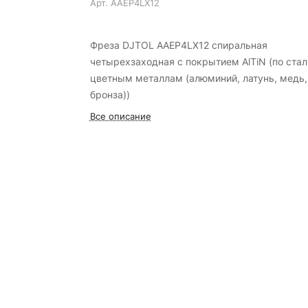
Арт.
AAEP4LX12
Фреза DJTOL AAEP4LX12 спиральная
четырехзаходная с покрытием AlTiN (по стал
цветным металлам (алюминий, латунь, медь,
бронза))
Все описание