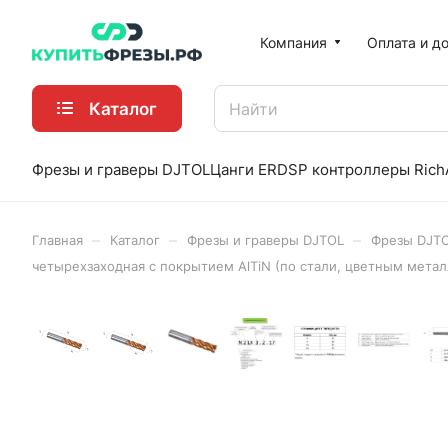
Компания
Оплата и д
Каталог
Фрезы и граверы DJTOL
Цанги ER
DSP контроллеры Rich
–
–
–
Главная
Каталог
Фрезы и граверы DJTOL
Фрезы DJT
четырехзаходная с покрытием AlTiN (по стали, цветным мета