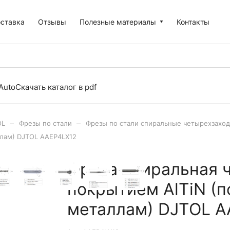
оставка
Отзывы
Полезные материалы
Контакты
Auto
Скачать каталог в pdf
–
–
OL
Фрезы по стали
Фрезы по стали спиральные четырехзаход
ллам) DJTOL AAEP4LX12
Фреза спиральная 
покрытием AlTiN (п
металлам) DJTOL A