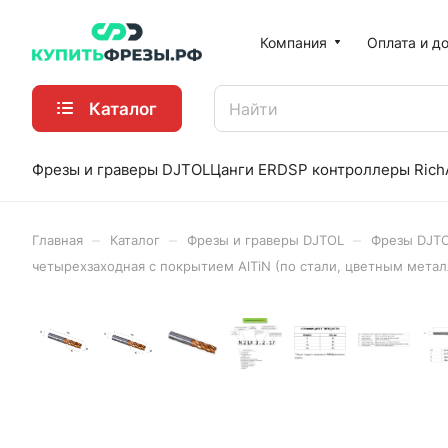
Компания
Оплата и д
Каталог
Фрезы и граверы DJTOL
Цанги ER
DSP контроллеры Rich
–
–
–
Главная
Каталог
Фрезы и граверы DJTOL
Фрезы DJT
четырехзаходная с покрытием AlTiN (по стали, цветным мета