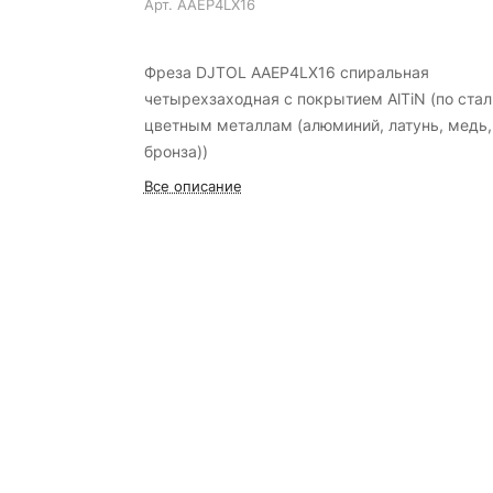
Арт.
AAEP4LX16
Фреза DJTOL AAEP4LX16 спиральная
четырехзаходная с покрытием AlTiN (по стал
цветным металлам (алюминий, латунь, медь,
бронза))
Все описание