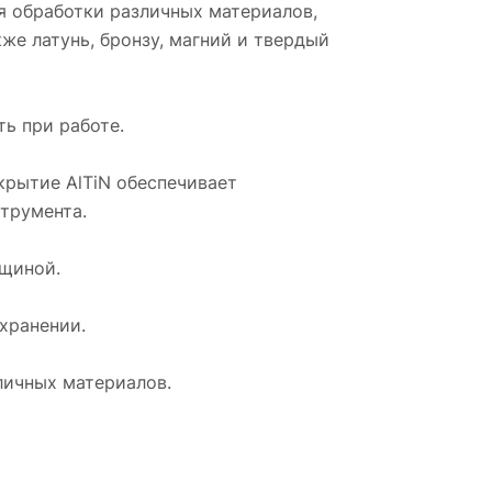
я обработки различных материалов,
же латунь, бронзу, магний и твердый
ь при работе.
крытие AlTiN обеспечивает
трумента.
лщиной.
хранении.
личных материалов.