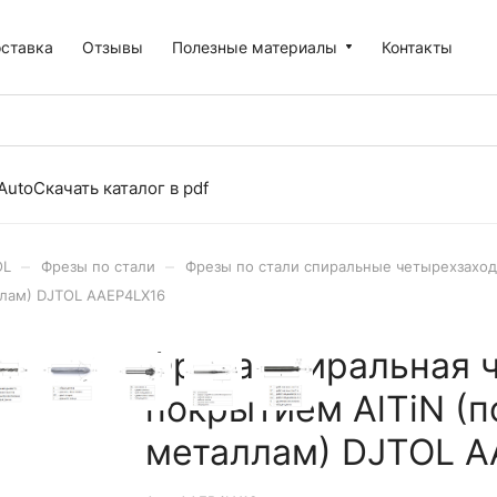
оставка
Отзывы
Полезные материалы
Контакты
Auto
Скачать каталог в pdf
–
–
OL
Фрезы по стали
Фрезы по стали спиральные четырехзаход
ллам) DJTOL AAEP4LX16
Фреза спиральная 
покрытием AlTiN (п
металлам) DJTOL A