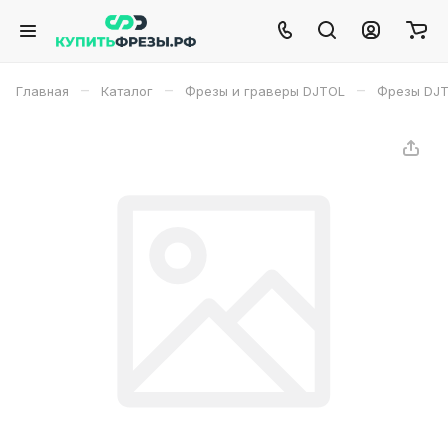
–
–
–
Главная
Каталог
Фрезы и граверы DJTOL
Фрезы DJ