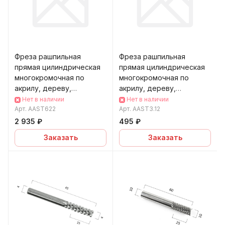
Фреза рашпильная
Фреза рашпильная
прямая цилиндрическая
прямая цилиндрическая
многокромочная по
многокромочная по
акрилу, дереву,
акрилу, дереву,
композиту (АКП) DJTOL
композиту (АКП) DJTOL
Нет в наличии
Нет в наличии
AAST6
Арт.
AAST622
AAST3
Арт.
AAST3.12
2 935 ₽
495 ₽
Заказать
Заказать