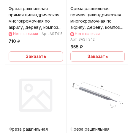
Фреза рашпильная
Фреза рашпильная
прямая цилиндрическая
прямая цилиндрическая
многокромочная по
многокромочная по
акрилу, дереву, композ
акрилу, дереву, композ
(АКП) DJTOL AST415
(АКП) DJTOL 3AST3.12
Нет в наличии
Арт.
AST415
Нет в наличии
Арт.
3AST3.12
710 ₽
655 ₽
Заказать
Заказать
Фреза рашпильная
Фреза рашпильная