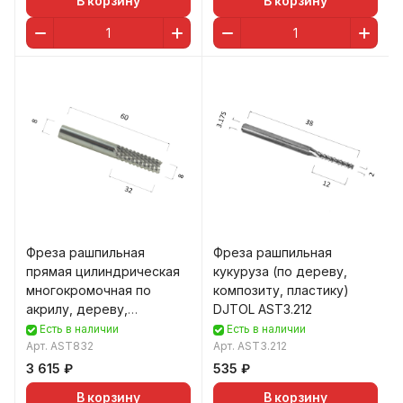
В корзину
В корзину
Фреза рашпильная
Фреза рашпильная
прямая цилиндрическая
кукуруза (по дереву,
многокромочная по
композиту, пластику)
акрилу, дереву,
DJTOL AST3.212
композиту (АКП) DJTOL
Есть в наличии
Есть в наличии
AST83
Арт.
AST832
Арт.
AST3.212
3 615 ₽
535 ₽
В корзину
В корзину