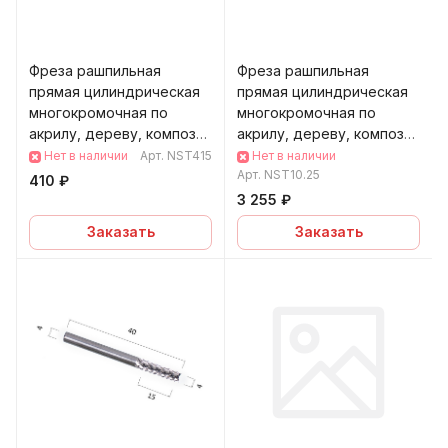
Фреза рашпильная
Фреза рашпильная
прямая цилиндрическая
прямая цилиндрическая
многокромочная по
многокромочная по
акрилу, дереву, композ
акрилу, дереву, композ
(АКП) DJTOL NST415
(АКП) DJTOL NST10.25
Нет в наличии
Арт.
NST415
Нет в наличии
Арт.
NST10.25
410 ₽
3 255 ₽
Заказать
Заказать