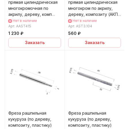
прямая цилиндрическая
прямая цилиндрическая
многокромочная по
многокром по акрилу,
акрилу, дереву, комп
дереву, композиту (АКП)
(АКП) DJTOL AAST415
DJTOL AST3.104
Нет в наличии
Нет в наличии
Арт.
AAST415
Арт.
AST3.104
1 230 ₽
560 ₽
Заказать
Заказать
Фреза рашпильная
Фреза рашпильная
кукуруза (по дереву,
кукуруза (по дереву,
композиту, пластику)
композиту, пластику)