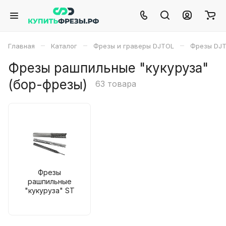
–
–
–
Главная
Каталог
Фрезы и граверы DJTOL
Фрезы DJ
Фрезы рашпильные "кукуруза"
(бор-фрезы)
63 товара
Фрезы
рашпильные
"кукуруза" ST