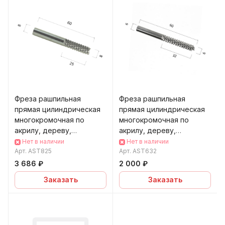
Фреза рашпильная
Фреза рашпильная
прямая цилиндрическая
прямая цилиндрическая
многокромочная по
многокромочная по
акрилу, дереву,
акрилу, дереву,
композиту (АКП) DJTOL
композиту (АКП) DJTOL
Нет в наличии
Нет в наличии
AST82
Арт.
AST825
AST63
Арт.
AST632
3 686 ₽
2 000 ₽
Заказать
Заказать