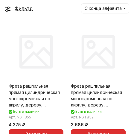
Фильтр
С конца алфавита
Фреза рашпильная
Фреза рашпильная
прямая цилиндрическая
прямая цилиндрическая
многокромочная по
многокромочная по
акрилу, дереву,
акрилу, дереву,
композиту (АКП) DJTOL
композиту (АКП) DJTOL
Есть в наличии
Есть в наличии
NST85
Арт.
NST855
NST83
Арт.
NST832
4 375 ₽
3 686 ₽