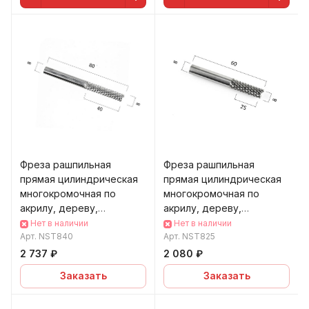
Фреза рашпильная
Фреза рашпильная
прямая цилиндрическая
прямая цилиндрическая
многокромочная по
многокромочная по
акрилу, дереву,
акрилу, дереву,
композиту (АКП)
композиту (АКП) DJTOL
Нет в наличии
Нет в наличии
DJTOLNST840
Арт.
NST840
NST82
Арт.
NST825
2 737 ₽
2 080 ₽
Заказать
Заказать