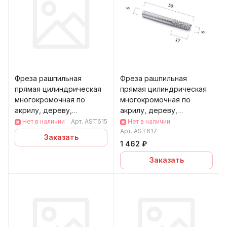
Фреза рашпильная
Фреза рашпильная
прямая цилиндрическая
прямая цилиндрическая
многокромочная по
многокромочная по
акрилу, дереву,
акрилу, дереву,
композиту (АКП) DJTOL
композиту (АКП) DJTOL
Нет в наличии
Арт.
AST615
Нет в наличии
AST61
AST61
Арт.
AST617
Заказать
1 462 ₽
Заказать