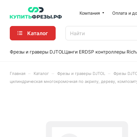
Компания
Оплата и д
Каталог
Фрезы и граверы DJTOL
Цанги ER
DSP контроллеры Rich
–
–
–
Главная
Каталог
Фрезы и граверы DJTOL
Фрезы DJT
цилиндрическая многокромочная по акрилу, дереву, композит