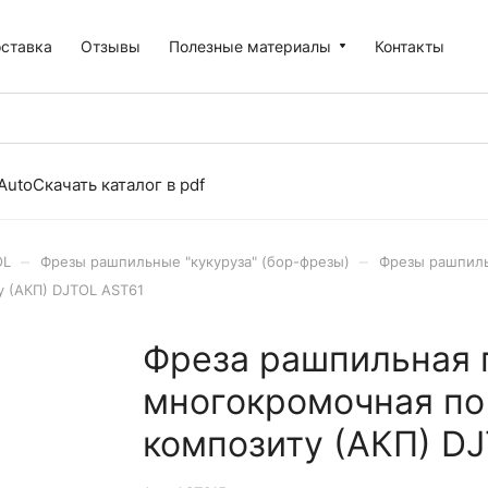
оставка
Отзывы
Полезные материалы
Контакты
Auto
Скачать каталог в pdf
–
–
OL
Фрезы рашпильные "кукуруза" (бор-фрезы)
Фрезы рашпиль
у (АКП) DJTOL AST61
Фреза рашпильная 
многокромочная по 
композиту (АКП) D