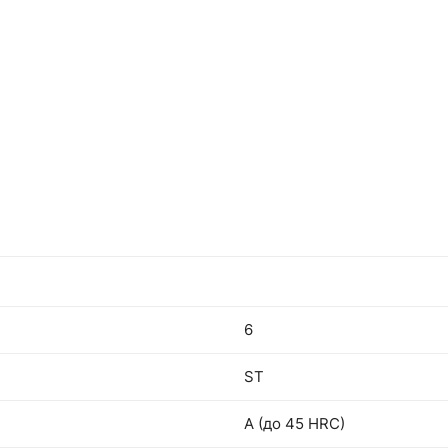
6
ST
A (до 45 HRC)