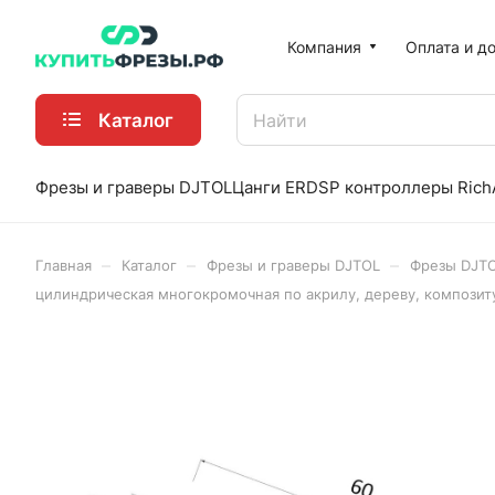
Компания
Оплата и д
Каталог
Фрезы и граверы DJTOL
Цанги ER
DSP контроллеры Rich
–
–
–
Главная
Каталог
Фрезы и граверы DJTOL
Фрезы DJT
цилиндрическая многокромочная по акрилу, дереву, композит