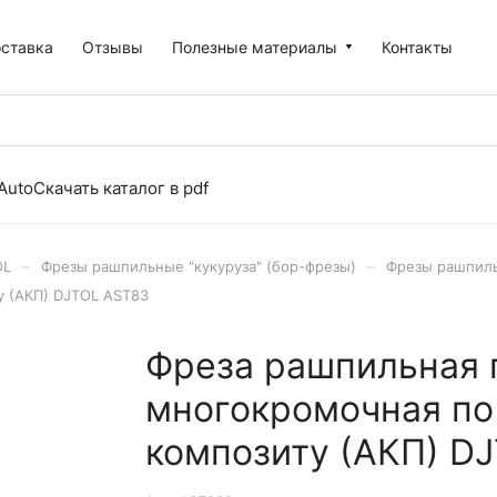
оставка
Отзывы
Полезные материалы
Контакты
Auto
Скачать каталог в pdf
–
–
OL
Фрезы рашпильные "кукуруза" (бор-фрезы)
Фрезы рашпиль
у (АКП) DJTOL AST83
Фреза рашпильная 
многокромочная по 
композиту (АКП) D