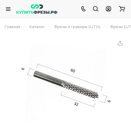
–
–
–
Главная
Каталог
Фрезы и граверы DJTOL
Фрезы DJ