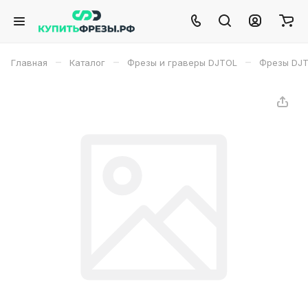
–
–
–
Главная
Каталог
Фрезы и граверы DJTOL
Фрезы DJ