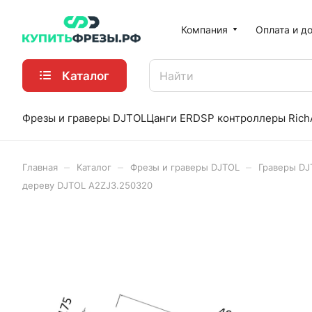
Компания
Оплата и д
Каталог
Фрезы и граверы DJTOL
Цанги ER
DSP контроллеры Rich
–
–
–
Главная
Каталог
Фрезы и граверы DJTOL
Граверы DJ
дереву DJTOL A2ZJ3.250320