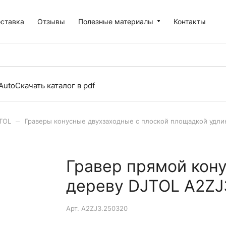
оставка
Отзывы
Полезные материалы
Контакты
Auto
Скачать каталог в pdf
–
TOL
Граверы конусные двухзаходные с плоской площадкой удл
Гравер прямой кон
дереву DJTOL A2ZJ
Арт.
A2ZJ3.250320