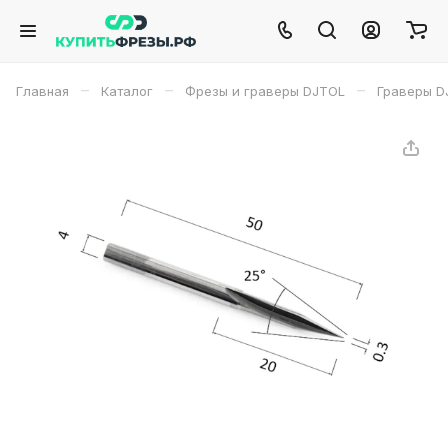
–
–
–
Главная
Каталог
Фрезы и граверы DJTOL
Граверы D