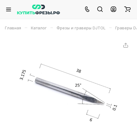
–
–
–
Главная
Каталог
Фрезы и граверы DJTOL
Граверы D