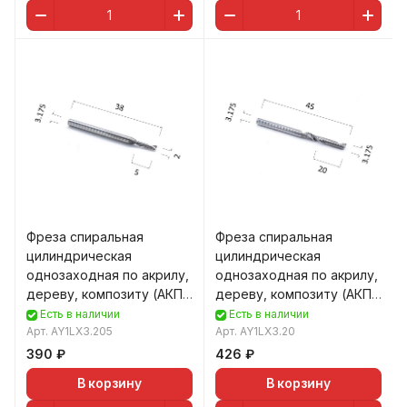
Фреза спиральная
Фреза спиральная
цилиндрическая
цилиндрическая
однозаходная по акрилу,
однозаходная по акрилу,
дереву, композиту (АКП)
дереву, композиту (АКП)
DJTOL AY1LX3.205
DJTOL AY1LX3.20
Есть в наличии
Есть в наличии
Арт.
AY1LX3.205
Арт.
AY1LX3.20
390 ₽
426 ₽
В корзину
В корзину