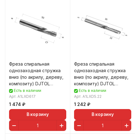
Фреза спиральная
Фреза спиральная
однозаходная стружка
однозаходная стружка
вниз (по акрилу, дереву,
вниз (по акрилу, дереву,
композиту) DJTOL
композиту) DJTOL
A1LXD617
A1LXD5.22
Есть в наличии
Есть в наличии
Арт.
A1LXD617
Арт.
A1LXD5.22
1 474 ₽
1 242 ₽
В корзину
В корзину