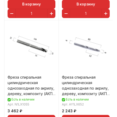
В корзину
В корзину
Фреза спиральная
Фреза спиральная
цилиндрическая
цилиндрическая
однозаходная по акрилу,
однозаходная по акрилу,
дереву, композиту (АКП)
дереву, композиту (АКП)
DJTOL N1LX1055
DJTOL AY1LX652
Есть в наличии
Есть в наличии
Арт.
N1LX1055
Арт.
AY1LX652
3 462 ₽
2 243 ₽