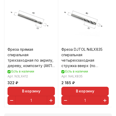
Фреза прямая
Фреза DJTOL N4LX835
спиральная
спиральная
трехзаходная по акрилу,
четырехзаходная
дереву, композиту (АКП)
стружка вверх (по
DJTOL N3LX4.12
дереву, композиту (АКП),
Есть в наличии
Есть в наличии
Арт.
N3LX412
пластику)
Арт.
N4LX835
322 ₽
2 185 ₽
В корзину
В корзину