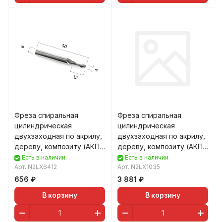
Фреза спиральная
Фреза спиральная
цилиндрическая
цилиндрическая
двухзаходная по акрилу,
двухзаходная по акрилу,
дереву, композиту (АКП)
дереву, композиту (АКП)
DJTOL N2LX6412
DJTOL N2LX1035
Есть в наличии
Есть в наличии
Арт.
N2LX6412
Арт.
N2LX1035
656 ₽
3 881 ₽
В корзину
В корзину