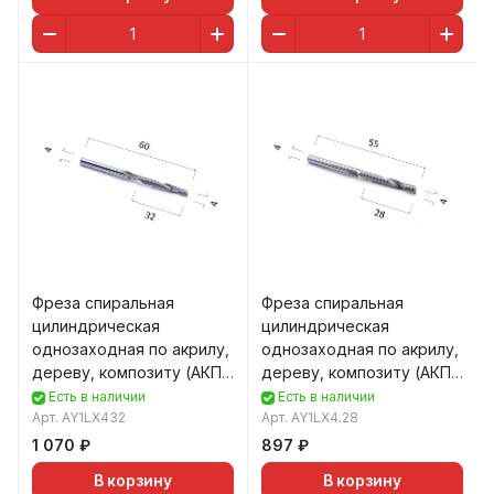
Фреза спиральная
Фреза спиральная
цилиндрическая
цилиндрическая
однозаходная по акрилу,
однозаходная по акрилу,
дереву, композиту (АКП)
дереву, композиту (АКП)
DJTOL AY1LX4.32
DJTOL AY1LX4.28
Есть в наличии
Есть в наличии
Арт.
AY1LX432
Арт.
AY1LX4.28
1 070 ₽
897 ₽
В корзину
В корзину