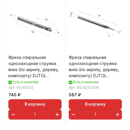
Фреза спиральная
Фреза спиральная
однозаходная стружка
однозаходная стружка
вниз (по акрилу, дереву,
вниз (по акрилу, дереву,
композиту) DJTOL
композиту) DJTOL
A1LXD422
A1LXD3.1.505
Есть в наличии
Есть в наличии
Арт.
A1LXD422
Арт.
A1LXD3.1.505
740 ₽
587 ₽
В корзину
В корзину