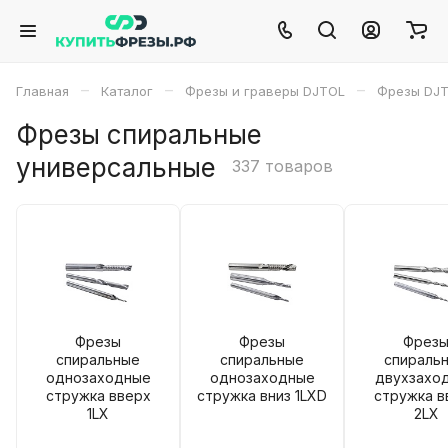
–
–
–
Главная
Каталог
Фрезы и граверы DJTOL
Фрезы DJ
Фрезы спиральные
универсальные
337 товаров
Фрезы
Фрезы
Фрез
спиральные
спиральные
спираль
однозаходные
однозаходные
двухзахо
стружка вверх
стружка вниз 1LXD
стружка в
1LX
2LX