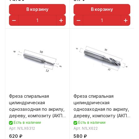
В корзину
В корзину
Фреза спиральная
Фреза спиральная
цилиндрическая
цилиндрическая
однозаходная по акрилу,
однозаходная по акрилу,
дереву, композиту (АКП)
дереву, композиту (АКП)
DJTOL N1LX6312
DJTOL N1LX622
Есть в наличии
Есть в наличии
Арт.
N1LX6312
Арт.
N1LX622
620 ₽
580 ₽