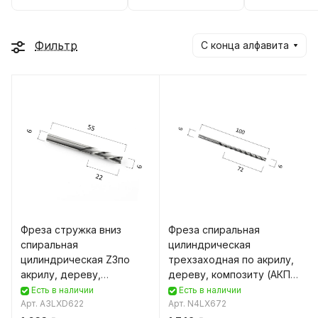
Фильтр
С конца алфавита
Фреза стружка вниз
Фреза спиральная
спиральная
цилиндрическая
цилиндрическая Z3по
трехзаходная по акрилу,
акрилу, дереву,
дереву, композиту (АКП)
композиту (АКП) DJTOL
DJTOL N4LX6.72
Есть в наличии
Есть в наличии
A3LXD6.22
Арт.
A3LXD622
Арт.
N4LX672