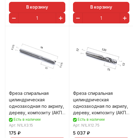
В корзину
В корзину
Фреза спиральная
Фреза спиральная
цилиндрическая
цилиндрическая
однозаходная по акрилу,
однозаходная по акрилу,
дереву, композиту (АКП)
дереву, композиту (АКП)
DJTOL N1LX3.15
DJTOL N1LX12.75
Есть в наличии
Есть в наличии
Арт.
N1LX3.15
Арт.
N1LX12.75
175 ₽
5 037 ₽