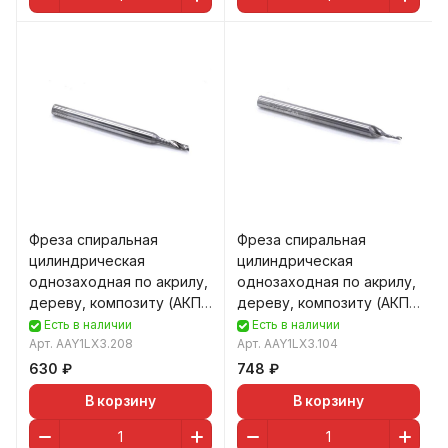
Фреза спиральная
Фреза спиральная
цилиндрическая
цилиндрическая
однозаходная по акрилу,
однозаходная по акрилу,
дереву, композиту (АКП)
дереву, композиту (АКП)
DJTOL AAY1LX3.208
DJTOL AAY1LX3.104
Есть в наличии
Есть в наличии
Арт.
AAY1LX3.208
Арт.
AAY1LX3.104
630 ₽
748 ₽
В корзину
В корзину