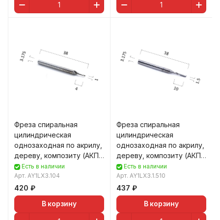
Фреза спиральная
Фреза спиральная
цилиндрическая
цилиндрическая
однозаходная по акрилу,
однозаходная по акрилу,
дереву, композиту (АКП)
дереву, композиту (АКП)
DJTOL AY1LX3.104
DJTOL AY1LX3.1.510
Есть в наличии
Есть в наличии
Арт.
AY1LX3.104
Арт.
AY1LX3.1.510
420 ₽
437 ₽
В корзину
В корзину