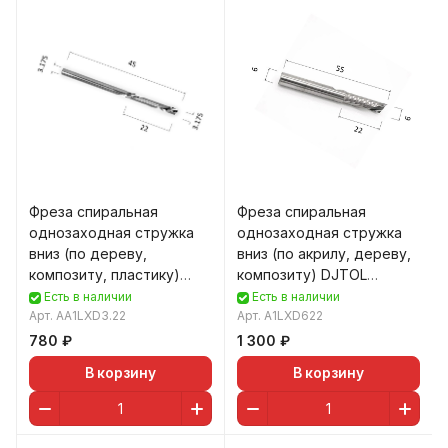
Фреза спиральная
Фреза спиральная
однозаходная стружка
однозаходная стружка
вниз (по дереву,
вниз (по акрилу, дереву,
композиту, пластику)
композиту) DJTOL
DJTOL AA1LXD3.22
A1LXD622
Есть в наличии
Есть в наличии
Арт.
AA1LXD3.22
Арт.
A1LXD622
780 ₽
1 300 ₽
В корзину
В корзину