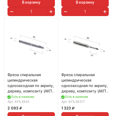
В корзину
В корзину
Фреза спиральная
Фреза спиральная
цилиндрическая
цилиндрическая
однозаходная по акрилу,
однозаходная по акрилу,
дереву, композиту (АКП)
дереву, композиту (АКП)
DJTOL AY1LX642
DJTOL AY1LX6317
Есть в наличии
Есть в наличии
Арт.
AY1LX642
Арт.
AY1LX6317
2 093 ₽
1 323 ₽