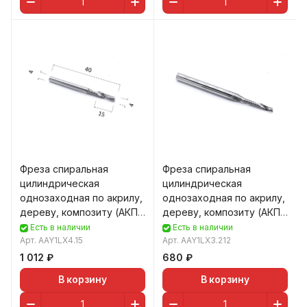
Фреза спиральная
Фреза спиральная
цилиндрическая
цилиндрическая
однозаходная по акрилу,
однозаходная по акрилу,
дереву, композиту (АКП)
дереву, композиту (АКП)
DJTOL AAY1LX4.15
DJTOL AAY1LX3.212
Есть в наличии
Есть в наличии
Арт.
AAY1LX4.15
Арт.
AAY1LX3.212
1 012 ₽
680 ₽
В корзину
В корзину