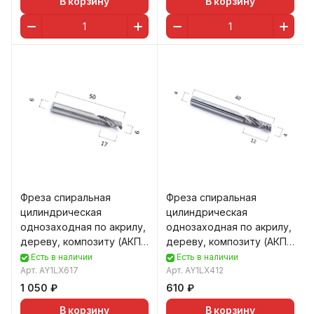
В корзину
В корзину
Фреза спиральная
Фреза спиральная
цилиндрическая
цилиндрическая
однозаходная по акрилу,
однозаходная по акрилу,
дереву, композиту (АКП)
дереву, композиту (АКП)
DJTOL AY1LX617
DJTOL AY1LX412
Есть в наличии
Есть в наличии
Арт.
AY1LX617
Арт.
AY1LX412
1 050 ₽
610 ₽
В корзину
В корзину