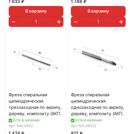
1 633 ₽
1 748 ₽
В корзину
В корзину
Фреза спиральная
Фреза спиральная
цилиндрическая
цилиндрическая
трехзаходная по акрилу,
однозаходная по акрилу,
дереву, композиту (АКП)
дереву, композиту (АКП)
DJTOL N4LX.52
DJTOL N1LX6522
Есть в наличии
Есть в наличии
Арт.
N4LX652
Арт.
N1LX6522
1 474 ₽
817 ₽