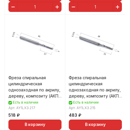
Фреза спиральная
Фреза спиральная
цилиндрическая
цилиндрическая
однозаходная по акрилу,
однозаходная по акрилу,
дереву, композиту (АКП)
дереву, композиту (АКП)
DJTOL AY1LX3.217
DJTOL AY1LX3.215
Есть в наличии
Есть в наличии
Арт.
AY1LX3.217
Арт.
AY1LX3.215
518 ₽
483 ₽
В корзину
В корзину