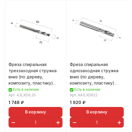
Фреза спиральная
Фреза спиральная
трехзаходная стружка
однозаходная стружка
вниз (по дереву,
вниз (по дереву,
композиту, пластику)
композиту, пластику)
DJTOL A3LXD6.25
DJTOL AA1LXD622
Есть в наличии
Есть в наличии
Арт.
A3LXD6.25
Арт.
AA1LXD622
1 748 ₽
1 920 ₽
В корзину
В корзину