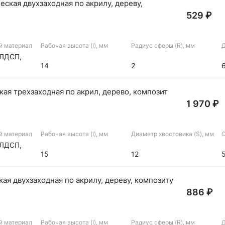
ская двухзаходная по акрилу, дереву,
529 ₽
й материал
Рабочая высота (I), мм
Радиус сферы (R), мм
Д
 ЛДСП,
14
2
ая трехзаходная по акрил, дерево, композит
1 970 ₽
й материал
Рабочая высота (I), мм
Диаметр хвостовика (S), мм
О
 ЛДСП,
15
12
ая двухзаходная по акрилу, дереву, композиту
886 ₽
й материал
Рабочая высота (I), мм
Радиус сферы (R), мм
Д