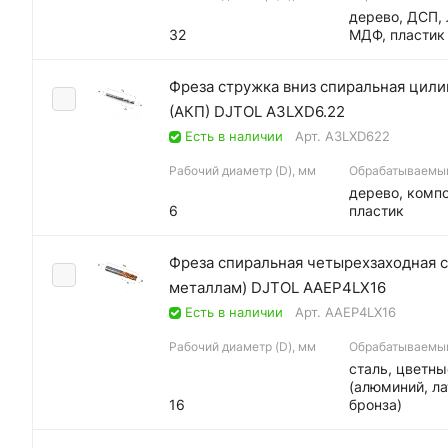
дерево, ДСП,
32
МДФ, пластик
Фреза стружка вниз спиральная цили
(АКП) DJTOL A3LXD6.22
Есть в наличии
Арт.
A3LXD622
Рабочий диаметр (D), мм
Обрабатываемы
дерево, компо
6
пластик
Фреза спиральная четырехзаходная с
металлам) DJTOL AAEP4LX16
Есть в наличии
Арт.
AAEP4LX16
Рабочий диаметр (D), мм
Обрабатываемы
сталь, цветн
(алюминий, ла
16
бронза)