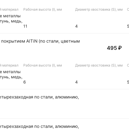
й материал
Рабочая высота (I), мм
Диаметр хвостовика (S), мм
О
ые металлы
тунь, медь,
11
4
 покрытием AlTiN (по стали, цветным
495 ₽
й материал
Рабочая высота (I), мм
Диаметр хвостовика (S), мм
О
ые металлы
тунь, медь,
6
4
етырехзаходная по стали, алюминию,
етырехзаходная по стали, алюминию,