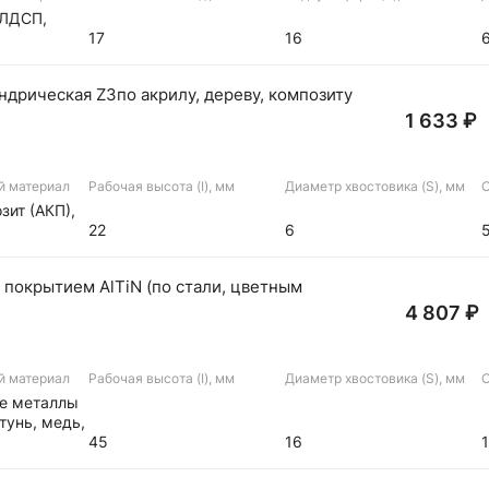
 ЛДСП,
17
16
ндрическая Z3по акрилу, дереву, композиту
1 633 ₽
й материал
Рабочая высота (I), мм
Диаметр хвостовика (S), мм
О
зит (АКП),
22
6
 покрытием AlTiN (по стали, цветным
4 807 ₽
й материал
Рабочая высота (I), мм
Диаметр хвостовика (S), мм
О
ые металлы
тунь, медь,
45
16