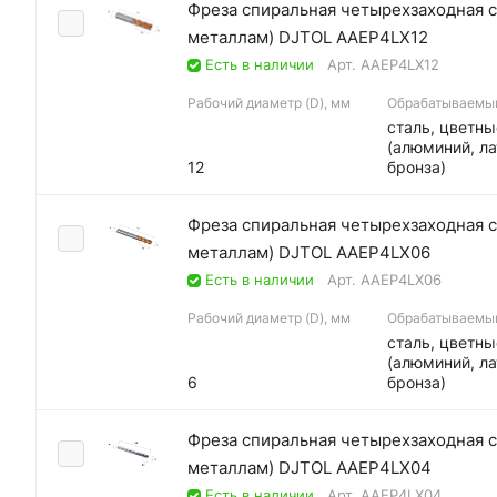
Фреза спиральная четырехзаходная с
металлам) DJTOL AAEP4LX12
Есть в наличии
Арт.
AAEP4LX12
Рабочий диаметр (D), мм
Обрабатываемы
сталь, цветн
(алюминий, ла
12
бронза)
Фреза спиральная четырехзаходная с
металлам) DJTOL AAEP4LX06
Есть в наличии
Арт.
AAEP4LX06
Рабочий диаметр (D), мм
Обрабатываемы
сталь, цветн
(алюминий, ла
6
бронза)
Фреза спиральная четырехзаходная с
металлам) DJTOL AAEP4LX04
Есть в наличии
Арт.
AAEP4LX04