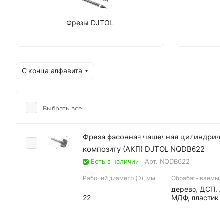
Фрезы DJTOL
С конца алфавита
Выбрать все
Фреза фасонная чашечная цилиндриче
композиту (АКП) DJTOL NQDB622
Есть в наличии
Арт.
NQDB622
Рабочий диаметр (D), мм
Обрабатываемы
дерево, ДСП,
22
МДФ, пластик