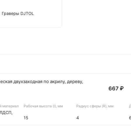
Граверы DJTOL
ская двухзаходная по акрилу, дереву,
667 ₽
й материал
Рабочая высота (I), мм
Радиус сферы (R), мм
Д
 ЛДСП,
15
4