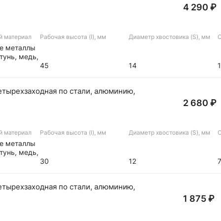
4 290 ₽
й материал
Рабочая высота (I), мм
Диаметр хвостовика (S), мм
О
ые металлы
тунь, медь,
45
14
етырехзаходная по стали, алюминию,
2 680 ₽
й материал
Рабочая высота (I), мм
Диаметр хвостовика (S), мм
О
ые металлы
тунь, медь,
30
12
етырехзаходная по стали, алюминию,
1 875 ₽