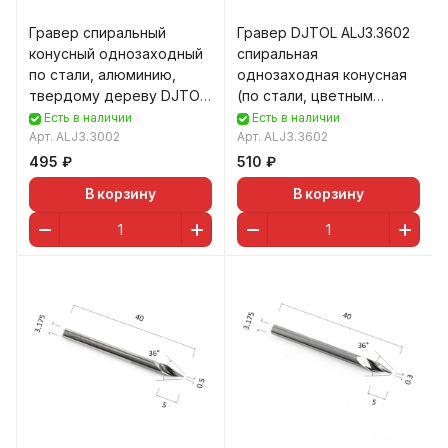
Гравер спиральный
Гравер DJTOL ALJ3.3602
конусный однозаходный
спиральная
по стали, алюминию,
однозаходная конусная
твердому дереву DJTOL
(по стали, цветным
ALJ3.3002
металлам (алюминий,
Есть в наличии
Есть в наличии
Арт.
ALJ3.3002
латун
Арт.
ALJ3.3602
495 ₽
510 ₽
В корзину
В корзину