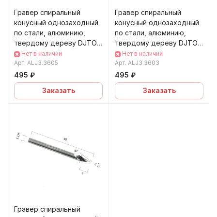
Гравер спиральный
Гравер спиральный
конусный однозаходный
конусный однозаходный
по стали, алюминию,
по стали, алюминию,
твердому дереву DJTOL
твердому дереву DJTOL
ALJ3.3605
ALJ3.3603
Нет в наличии
Нет в наличии
Арт.
ALJ3.3605
Арт.
ALJ3.3603
495 ₽
495 ₽
Заказать
Заказать
Гравер спиральный