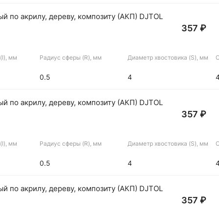
й по акрилу, дереву, композиту (АКП) DJTOL
357 ₽
I), мм
Радиус сферы (R), мм
Диаметр хвостовика (S), мм
О
0.5
4
й по акрилу, дереву, композиту (АКП) DJTOL
357 ₽
I), мм
Радиус сферы (R), мм
Диаметр хвостовика (S), мм
О
0.5
4
й по акрилу, дереву, композиту (АКП) DJTOL
357 ₽