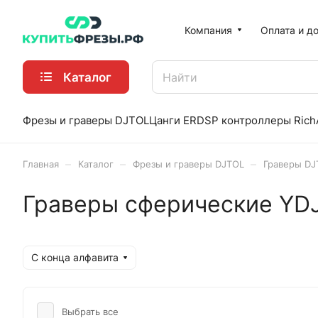
Компания
Оплата и д
Каталог
Фрезы и граверы DJTOL
Цанги ER
DSP контроллеры Rich
–
–
–
Главная
Каталог
Фрезы и граверы DJTOL
Граверы DJ
Граверы сферические YD
С конца алфавита
Выбрать все